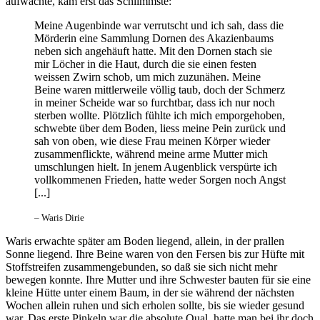
aufwachte, kam erst das Schlimmste:
Meine Augenbinde war verrutscht und ich sah, dass die
Mörderin eine Sammlung Dornen des Akazienbaums
neben sich angehäuft hatte. Mit den Dornen stach sie
mir Löcher in die Haut, durch die sie einen festen
weissen Zwirn schob, um mich zuzunähen. Meine
Beine waren mittlerweile völlig taub, doch der Schmerz
in meiner Scheide war so furchtbar, dass ich nur noch
sterben wollte. Plötzlich fühlte ich mich emporgehoben,
schwebte über dem Boden, liess meine Pein zurück und
sah von oben, wie diese Frau meinen Körper wieder
zusammenflickte, während meine arme Mutter mich
umschlungen hielt. In jenem Augenblick verspürte ich
vollkommenen Frieden, hatte weder Sorgen noch Angst
[...]
– Waris Dirie
Waris erwachte später am Boden liegend, allein, in der prallen
Sonne liegend. Ihre Beine waren von den Fersen bis zur Hüfte mit
Stoffstreifen zusammengebunden, so daß sie sich nicht mehr
bewegen konnte. Ihre Mutter und ihre Schwester bauten für sie eine
kleine Hütte unter einem Baum, in der sie während der nächsten
Wochen allein ruhen und sich erholen sollte, bis sie wieder gesund
war. Das erste Pinkeln war die absolute Qual, hatte man bei ihr doch