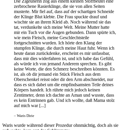
Die Zigeunerin zog aus einem kleinen Stoffbeutel eine
zerbrochene Rasierklinge, die sie von allen Seiten
musterte. Mir fiel auf, dass auf der schartigen Schneide
der Klinge Blut klebte. Die Frau spuckte drauf und
wischte sie an ihrem Kleid ab. Noch während sie das
tat, verdunkelte sich meine Welt. Meine Mutter hatte
mir ein Tuch vor die Augen gebunden. Dann spürte ich,
wie mein Fleisch, meine Geschlechtsteile
fortgeschnitten wurden. Ich hörte den Klang der
stumpfen Klinge, die durch meine Haut fuhr. Wenn ich
heute daran zurückdenke, erscheint es mir unfassbar,
dass mir dies widerfahren ist, und ich habe das Gefühl,
als würde ich von jemand Anderem sprechen. Es gibt
keine Worte, die den Schmerz beschreiben könnten. Es
ist, als ob dir jemand ein Stück Fleisch aus dem
Oberschenkel reisst oder dir den Arm abschneidet, nur
dass es sich dabei um die empfindsamsten Teile deines
Körpers handelt. Ich rührte mich jedoch keinen
Zentimeter, denn ich dachte an Aman und wusste, dass
es kein Entrinnen gab. Und ich wollte, daß Mama stolz
auf mich war [...]
– Waris Dirie
Waris wurde während dieser Prozedur ohnmächtig, doch als sie