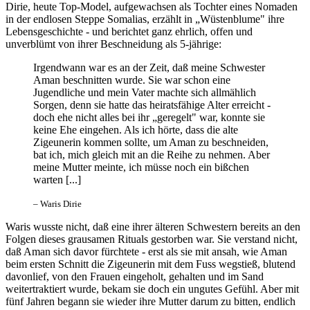
Dirie, heute Top-Model, aufgewachsen als Tochter eines Nomaden
in der endlosen Steppe Somalias, erzählt in „Wüstenblume" ihre
Lebensgeschichte - und berichtet ganz ehrlich, offen und
unverblümt von ihrer Beschneidung als 5-jährige:
Irgendwann war es an der Zeit, daß meine Schwester
Aman beschnitten wurde. Sie war schon eine
Jugendliche und mein Vater machte sich allmählich
Sorgen, denn sie hatte das heiratsfähige Alter erreicht -
doch ehe nicht alles bei ihr „geregelt" war, konnte sie
keine Ehe eingehen. Als ich hörte, dass die alte
Zigeunerin kommen sollte, um Aman zu beschneiden,
bat ich, mich gleich mit an die Reihe zu nehmen. Aber
meine Mutter meinte, ich müsse noch ein bißchen
warten [...]
– Waris Dirie
Waris wusste nicht, daß eine ihrer älteren Schwestern bereits an den
Folgen dieses grausamen Rituals gestorben war. Sie verstand nicht,
daß Aman sich davor fürchtete - erst als sie mit ansah, wie Aman
beim ersten Schnitt die Zigeunerin mit dem Fuss wegstieß, blutend
davonlief, von den Frauen eingeholt, gehalten und im Sand
weitertraktiert wurde, bekam sie doch ein ungutes Gefühl. Aber mit
fünf Jahren begann sie wieder ihre Mutter darum zu bitten, endlich