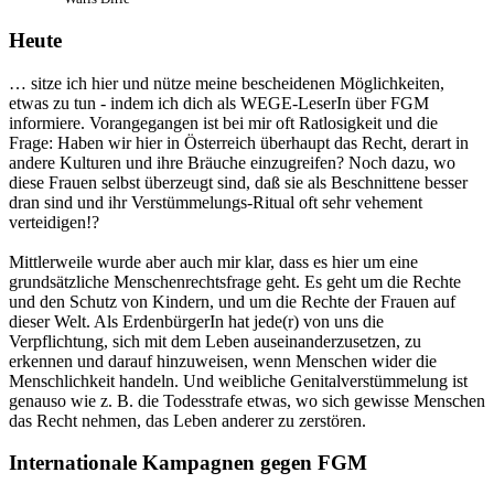
Heute
… sitze ich hier und nütze meine bescheidenen Möglichkeiten,
etwas zu tun - indem ich dich als WEGE-LeserIn über FGM
informiere. Vorangegangen ist bei mir oft Ratlosigkeit und die
Frage: Haben wir hier in Österreich überhaupt das Recht, derart in
andere Kulturen und ihre Bräuche einzugreifen? Noch dazu, wo
diese Frauen selbst überzeugt sind, daß sie als Beschnittene besser
dran sind und ihr Verstümmelungs-Ritual oft sehr vehement
verteidigen!?
Mittlerweile wurde aber auch mir klar, dass es hier um eine
grundsätzliche Menschenrechtsfrage geht. Es geht um die Rechte
und den Schutz von Kindern, und um die Rechte der Frauen auf
dieser Welt. Als ErdenbürgerIn hat jede(r) von uns die
Verpflichtung, sich mit dem Leben auseinanderzusetzen, zu
erkennen und darauf hinzuweisen, wenn Menschen wider die
Menschlichkeit handeln. Und weibliche Genitalverstümmelung ist
genauso wie z. B. die Todesstrafe etwas, wo sich gewisse Menschen
das Recht nehmen, das Leben anderer zu zerstören.
Internationale Kampagnen gegen FGM