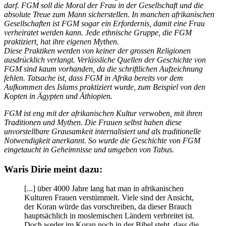
darf. FGM soll die Moral der Frau in der Gesellschaft und die
absolute Treue zum Mann sicherstellen. In manchen afrikanischen
Gesellschaften ist FGM sogar ein Erfordernis, damit eine Frau
verheiratet werden kann. Jede ethnische Gruppe, die FGM
praktiziert, hat ihre eigenen Mythen.
Diese Praktiken werden von keiner der grossen Religionen
ausdrücklich verlangt. Verlässliche Quellen der Geschichte von
FGM sind kaum vorhanden, da die schriftlichen Aufzeichnung
fehlen. Tatsache ist, dass FGM in Afrika bereits vor dem
Aufkommen des Islams praktiziert wurde, zum Beispiel von den
Kopten in Ägypten und Äthiopien.
FGM ist eng mit der afrikanischen Kultur verwoben, mit ihren
Traditionen und Mythen. Die Frauen selbst haben diese
unvorstellbare Grausamkeit internalisiert und als traditionelle
Notwendigkeit anerkannt. So wurde die Geschichte von FGM
eingetaucht in Geheimnisse und umgeben von Tabus.
Waris Dirie meint dazu:
[...] über 4000 Jahre lang hat man in afrikanischen
Kulturen Frauen verstümmelt. Viele sind der Ansicht,
der Koran würde das vorschreiben, da dieser Brauch
hauptsächlich in moslemischen Ländern verbreitet ist.
Doch weder im Koran noch in der Bibel steht, dass die