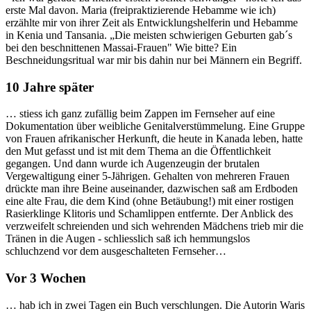
erste Mal davon. Maria (freipraktizierende Hebamme wie ich)
erzählte mir von ihrer Zeit als Entwicklungshelferin und Hebamme
in Kenia und Tansania. „Die meisten schwierigen Geburten gab´s
bei den beschnittenen Massai-Frauen" Wie bitte? Ein
Beschneidungsritual war mir bis dahin nur bei Männern ein Begriff.
10 Jahre später
… stiess ich ganz zufällig beim Zappen im Fernseher auf eine
Dokumentation über weibliche Genitalverstümmelung. Eine Gruppe
von Frauen afrikanischer Herkunft, die heute in Kanada leben, hatte
den Mut gefasst und ist mit dem Thema an die Öffentlichkeit
gegangen. Und dann wurde ich Augenzeugin der brutalen
Vergewaltigung einer 5-Jährigen. Gehalten von mehreren Frauen
drückte man ihre Beine auseinander, dazwischen saß am Erdboden
eine alte Frau, die dem Kind (ohne Betäubung!) mit einer rostigen
Rasierklinge Klitoris und Schamlippen entfernte. Der Anblick des
verzweifelt schreienden und sich wehrenden Mädchens trieb mir die
Tränen in die Augen - schliesslich saß ich hemmungslos
schluchzend vor dem ausgeschalteten Fernseher…
Vor 3 Wochen
… hab ich in zwei Tagen ein Buch verschlungen. Die Autorin Waris