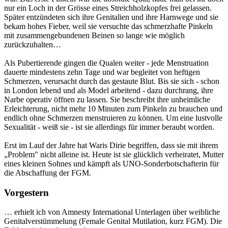
nur ein Loch in der Grösse eines Streichholzkopfes frei gelassen.
Später entzündeten sich ihre Genitalien und ihre Harnwege und sie
bekam hohes Fieber, weil sie versuchte das schmerzhafte Pinkeln
mit zusammengebundenen Beinen so lange wie möglich
zurückzuhalten…
Als Pubertierende gingen die Qualen weiter - jede Menstruation
dauerte mindestens zehn Tage und war begleitet von heftigen
Schmerzen, verursacht durch das gestaute Blut. Bis sie sich - schon
in London lebend und als Model arbeitend - dazu durchrang, ihre
Narbe operativ öffnen zu lassen. Sie beschreibt ihre unheimliche
Erleichterung, nicht mehr 10 Minuten zum Pinkeln zu brauchen und
endlich ohne Schmerzen menstruieren zu können. Um eine lustvolle
Sexualität - weiß sie - ist sie allerdings für immer beraubt worden.
Erst im Lauf der Jahre hat Waris Dirie begriffen, dass sie mit ihrem
„Problem" nicht alleine ist. Heute ist sie glücklich verheiratet, Mutter
eines kleinen Sohnes und kämpft als UNO-Sonderbotschafterin für
die Abschaffung der FGM.
Vorgestern
… erhielt ich von Amnesty International Unterlagen über weibliche
Genitalverstümmelung (Female Genital Mutilation, kurz FGM). Die