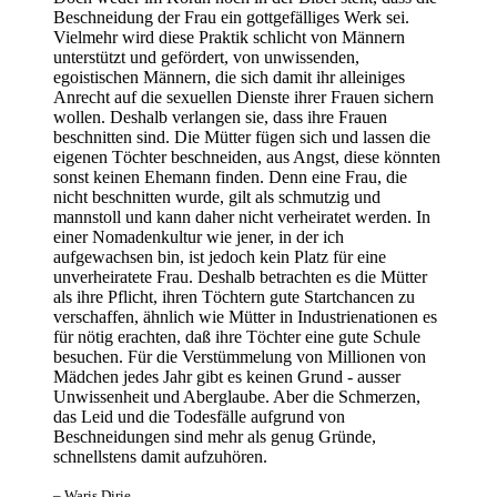
Beschneidung der Frau ein gottgefälliges Werk sei.
Vielmehr wird diese Praktik schlicht von Männern
unterstützt und gefördert, von unwissenden,
egoistischen Männern, die sich damit ihr alleiniges
Anrecht auf die sexuellen Dienste ihrer Frauen sichern
wollen. Deshalb verlangen sie, dass ihre Frauen
beschnitten sind. Die Mütter fügen sich und lassen die
eigenen Töchter beschneiden, aus Angst, diese könnten
sonst keinen Ehemann finden. Denn eine Frau, die
nicht beschnitten wurde, gilt als schmutzig und
mannstoll und kann daher nicht verheiratet werden. In
einer Nomadenkultur wie jener, in der ich
aufgewachsen bin, ist jedoch kein Platz für eine
unverheiratete Frau. Deshalb betrachten es die Mütter
als ihre Pflicht, ihren Töchtern gute Startchancen zu
verschaffen, ähnlich wie Mütter in Industrienationen es
für nötig erachten, daß ihre Töchter eine gute Schule
besuchen. Für die Verstümmelung von Millionen von
Mädchen jedes Jahr gibt es keinen Grund - ausser
Unwissenheit und Aberglaube. Aber die Schmerzen,
das Leid und die Todesfälle aufgrund von
Beschneidungen sind mehr als genug Gründe,
schnellstens damit aufzuhören.
– Waris Dirie