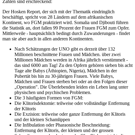
Zahlen sind erschreckend:
Der Hosken Report, der sich mit der Thematik eindringlich
beschäftigt, spricht von 28 Ländern auf dem afrikanischen
Kontinent, wo FGM praktiziert wird. Somalia und Djibouti führen
die Statistik an, dort fallen 99 Prozent der Frauen FGM zum Opfer.
Mittlerweile - hauptsächlich bedingt durch Zuwanderungen - findet
man sie aber auch in allen anderen Kontinenten.
Nach Schätzungen der UNO gibt es derzeit über 132
Millionen beschnittene Frauen und Mädchen. über zwei
Millionen Mädchen werden in Afrika jährlich verstümmelt -
das sind 6000 am Tag! Zu den Opfern gehören sieben bis acht
Tage alte Babys (Äthiopien, Nigeria), Mädchen in der
Pubertät bis hin zu 30-jährigen Frauen. Viele Babys,
Mädchen und Frauen sterben bei oder an den Folgen dieser
„Operation". Die Überlebenden leiden ein Leben lang unter
physischen und psychischen Problemen.
Die 3 häufigsten Formen von FGM:
Die Klitorisdektomie: teilweise oder vollständige Entfernung
der Klitoris
Die Exzision: teilweise oder ganze Entfernung der Klitoris
und der kleinen Schamlippen
Die Infibulation oder Pharaonische Beschneidung:
Entfernung der Klitoris, der kleinen und der grossen