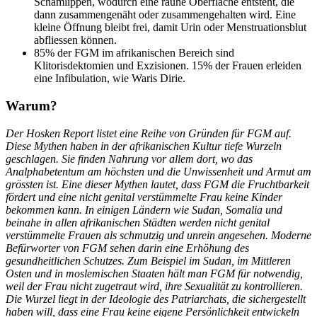
Schamlippen, wodurch eine rauhe Oberfläche entsteht, die
dann zusammengenäht oder zusammengehalten wird. Eine
kleine Öffnung bleibt frei, damit Urin oder Menstruationsblut
abfliessen können.
85% der FGM im afrikanischen Bereich sind
Klitorisdektomien und Exzisionen. 15% der Frauen erleiden
eine Infibulation, wie Waris Dirie.
Warum?
Der Hosken Report listet eine Reihe von Gründen für FGM auf.
Diese Mythen haben in der afrikanischen Kultur tiefe Wurzeln
geschlagen. Sie finden Nahrung vor allem dort, wo das
Analphabetentum am höchsten und die Unwissenheit und Armut am
grössten ist. Eine dieser Mythen lautet, dass FGM die Fruchtbarkeit
fördert und eine nicht genital verstümmelte Frau keine Kinder
bekommen kann. In einigen Ländern wie Sudan, Somalia und
beinahe in allen afrikanischen Städten werden nicht genital
verstümmelte Frauen als schmutzig und unrein angesehen. Moderne
Befürworter von FGM sehen darin eine Erhöhung des
gesundheitlichen Schutzes. Zum Beispiel im Sudan, im Mittleren
Osten und in moslemischen Staaten hält man FGM für notwendig,
weil der Frau nicht zugetraut wird, ihre Sexualität zu kontrollieren.
Die Wurzel liegt in der Ideologie des Patriarchats, die sichergestellt
haben will, dass eine Frau keine eigene Persönlichkeit entwickeln