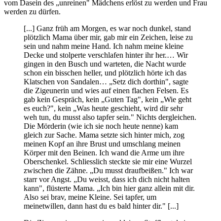
vom Dasein des „unreinen" Mädchens erlöst zu werden und Frau
werden zu dürfen.
[...] Ganz früh am Morgen, es war noch dunkel, stand
plötzlich Mama über mir, gab mir ein Zeichen, leise zu
sein und nahm meine Hand. Ich nahm meine kleine
Decke und stolperte verschlafen hinter ihr her.… Wir
gingen in den Busch und warteten, die Nacht wurde
schon ein bisschen heller, und plötzlich hörte ich das
Klatschen von Sandalen… „Setz dich dorthin", sagte
die Zigeunerin und wies auf einen flachen Felsen. Es
gab kein Gespräch, kein „Guten Tag", kein „Wie geht
es euch?", kein „Was heute geschieht, wird dir sehr
weh tun, du musst also tapfer sein." Nichts dergleichen.
Die Mörderin (wie ich sie noch heute nenne) kam
gleich zur Sache. Mama setzte sich hinter mich, zog
meinen Kopf an ihre Brust und umschlang meinen
Körper mit den Beinen. Ich wand die Arme um ihre
Oberschenkel. Schliesslich steckte sie mir eine Wurzel
zwischen die Zähne. „Du musst draufbeißen." Ich war
starr vor Angst. „Du weisst, dass ich dich nicht halten
kann", flüsterte Mama. „Ich bin hier ganz allein mit dir.
Also sei brav, meine Kleine. Sei tapfer, um
meinetwillen, dann hast du es bald hinter dir." [...]