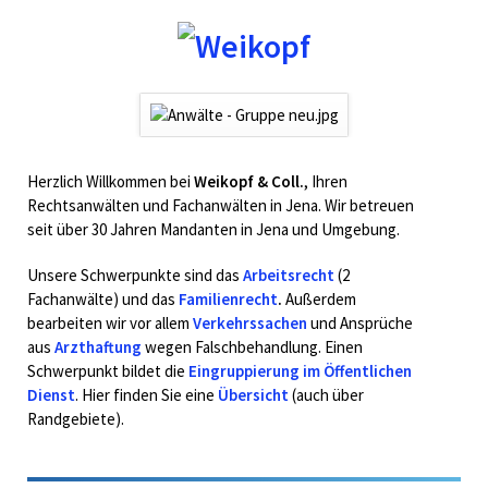
WELT DER SPRACHE
KANZLEI
Navigation
überspringen
Herzlich Willkommen bei
Weikopf & Coll.
, Ihren
Rechtsanwälten und Fachanwälten in Jena. Wir betreuen
seit über 30 Jahren Mandanten in Jena und Umgebung.
Unsere Schwerpunkte sind das
Arbeitsrecht
(2
Fachanwälte) und das
Familienrecht
.
Außerdem
bearbeiten wir vor allem
Verkehrssachen
und Ansprüche
aus
Arzthaftung
wegen Falschbehandlung. Einen
Schwerpunkt bildet die
Eingruppierung im Öffentlichen
Dienst
. Hier finden Sie eine
Übersicht
(auch über
Randgebiete).